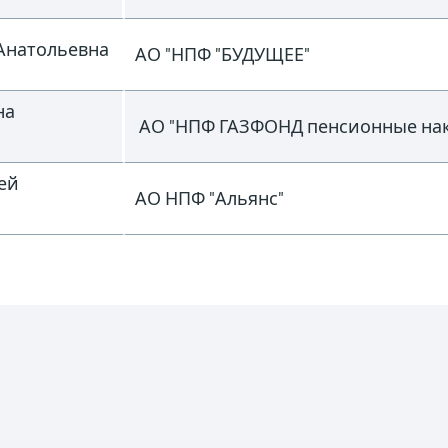
Анатольевна
АО "НПФ "БУДУЩЕЕ"
на
АО "НПФ ГАЗФОНД пенсионные на
ей
АО НПФ "Альянс"