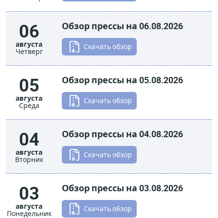
06
Обзор прессы на 06.08.2026
августа
Скачать обзор
Четверг
05
Обзор прессы на 05.08.2026
августа
Скачать обзор
Среда
04
Обзор прессы на 04.08.2026
августа
Скачать обзор
Вторник
03
Обзор прессы на 03.08.2026
августа
Скачать обзор
Понедельник