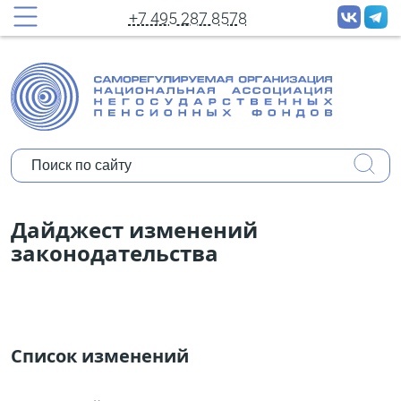
принудительных рассылок новостей
+7 495 287 8578
Полное имя:
Ваш e-mail:
Организация:
Уполномочены ли Вы представлять
Дайджест изменений
мнение организации?
законодательства
Коротко о себе:
Список изменений