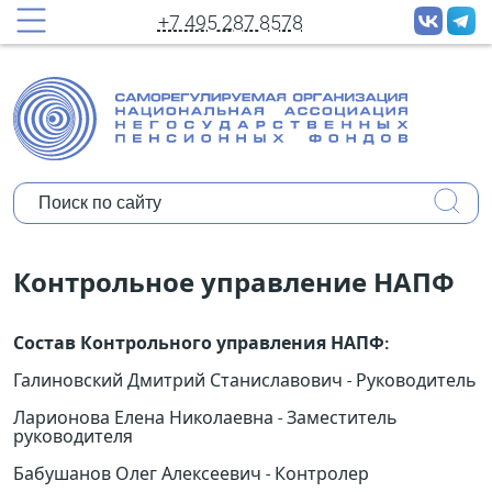
принудительных рассылок новостей
+7 495 287 8578
Полное имя:
Ваш e-mail:
Организация:
Уполномочены ли Вы представлять
Контрольное управление НАПФ
мнение организации?
Состав Контрольного управления НАПФ:
Коротко о себе:
Галиновский Дмитрий Станиславович - Руководитель
Ларионова Елена Николаевна - Заместитель
руководителя
Бабушанов Олег Алексеевич - Контролер