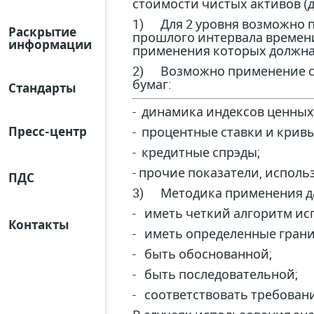
стоимости чистых активов (
1) Для 2 уровня возможно п
Раскрытие
прошлого интервала времени
информации
применения которых должна 
2) Возможно применение сл
бумаг:
Стандарты
- динамика индексов ценных
- процентные ставки и крив
Пресс-центр
- кредитные спрэды;
- прочие показатели, исполь
ПДС
3) Методика применения да
- иметь четкий алгоритм ис
Контакты
- иметь определенные грани
- быть обоснованной;
- быть последовательной;
- соответствовать требован