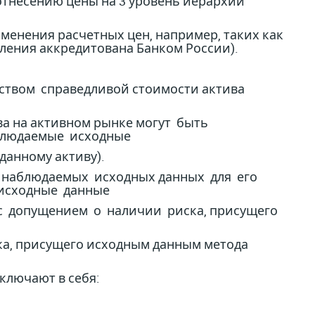
отнесению цены на 3 уровень иерархии
нения расчетных цен, например, таких как
деления аккредитована Банком России).
ством справедливой стоимости актива
ива на активном рынке могут быть
блюдаемые исходные
данному активу).
ву наблюдаемых исходных данных для его
 исходные данные
с допущением о наличии риска, присущего
ка, присущего исходным данным метода
ключают в себя: