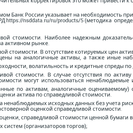
ачительных корректировок это может привести к 
Банк России указывает на необходимость приме
Д https://nsddata.ru/ru/products/5 (методика опре
ивой стоимости. Наиболее надежным доказатель
а активном рынке.
вой стоимости. В отсутствие котируемых цен акт
цены на аналогичные активы, а также иные на
оходности, волатильность и кредитные спреды по 
дливой стоимости. В случае отсутствия по акти
тоимости могут использоваться ненаблюдаемые
анные по активам, аналогичные оцениваемому) 
оценки актива по справедливой стоимости.
на ненаблюдаемых исходных данных без учета рис
достоверной оценкой справедливой стоимости.
ценки, справедливой стоимости ценной бумаги в
 систем (организаторов торгов);