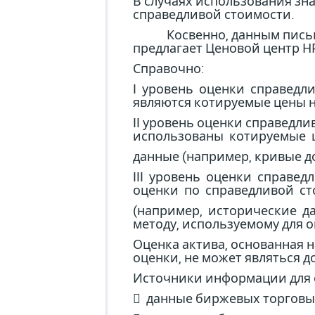
В случаях использования зн
справедливой стоимости.
Косвенно, данным письмом 
предлагает Ценовой центр НР
Справочно:
I уровень оценки справедл
являются котируемые цены н
II уровень оценки справедли
использованы котируемые 
данные (например, кривые д
III уровень оценки справе
оценки по справедливой с
(например, исторические д
методу, используемому для 
Оценка актива, основанная 
оценки, не может являться 
Источники информации для о
 данные биржевых торговых