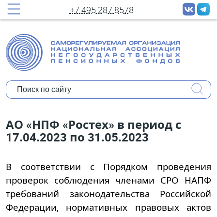
принудительных рассылок новостей
+7 495 287 8578
Полное имя:
Ваш e-mail:
Организация:
Уполномочены ли Вы представлять
АО «НПФ «Ростех» в период с
мнение организации?
17.04.2023 по 31.05.2023
Коротко о себе:
В соответствии с Порядком проведения
проверок соблюдения членами СРО НАПФ
требований законодательства Российской
Федерации, нормативных правовых актов