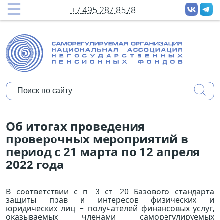
принудительных рассылок новостей
+7 495 287 8578
Полное имя:
Ваш e-mail:
Организация:
Уполномочены ли Вы представлять
Об итогах проведения
мнение организации?
проверочных мероприятий в
период с 21 марта по 12 апреля
Коротко о себе:
2022 года
В соответствии с п. 3 ст. 20 Базового стандарта
защиты прав и интересов физических и
юридических лиц – получателей финансовых услуг,
оказываемых членами саморегулируемых