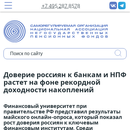
принудительных рассылок новостей
+7 495 287 8578
Полное имя:
Ваш e-mail:
Организация:
Уполномочены ли Вы представлять
Доверие россиян к банкам и НПФ
мнение организации?
растет на фоне рекордной
доходности накоплений
Коротко о себе:
Финансовый университет при
правительстве РФ представил результаты
майского онлайн-опроса, который показал
рост доверия россиян к ключевым
финансовым институтам. Среди