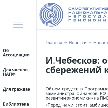
Главная
Новости
Новос
Об
Ассоциации
И.Чебесков: 
сбережений к 
Для членов
НАПФ
Объем средств в Программе
Для граждан
замминистра финансов РФ 
развитии экономики» на ПМЭ
Библиотека
«Перед нами стоит амбици