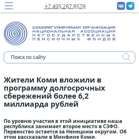
принудительных рассылок новостей
+7 495 287 8578
Полное имя:
Ваш e-mail:
Организация:
Уполномочены ли Вы представлять
Жители Коми вложили в
мнение организации?
программу долгосрочных
сбережений более 6,2
Коротко о себе:
миллиарда рублей
По уровню участия в этой инициативе наша
республика занимает второе место в СЗФО.
Первенство остается за Ненецким округом. Об
этом рассказали в Минфине Коми.