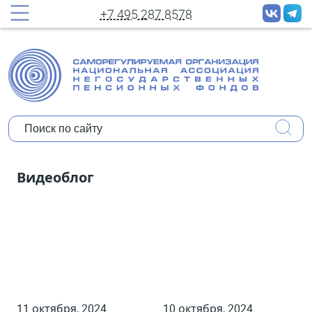
принудительных рассылок новостей
+7 495 287 8578
Полное имя:
Ваш e-mail:
Организация:
Уполномочены ли Вы представлять
Видеоблог
мнение организации?
Коротко о себе:
11 октября, 2024
10 октября, 2024